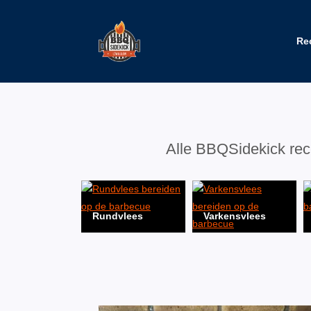
Ga
naar
Home
de
Re
inhoud
Alle BBQSidekick rece
Rundvlees
Varkensvlees