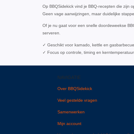
Op BBQSidekick vind je BBQ-recepten die zijn o
Geen vage aanwijzingen, maar duidelijke stappe
Of je nu gaat voor een snelle doordeweekse BBQ 
serveren.
✓ Geschikt voor kamado, kettle en gasbarbecu
✓ Focus op controle, timing en kerntemperatuur
NAVIGATIE
Over BBQSidekick
Veel gestelde vragen
Samenwerken
Mijn account