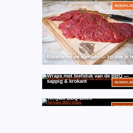
RUNDVLE
Bavette op de kamado — zo doe je h
Wraps met biefstuk van de BBQ —
sappig & krokant
RUNDVLE
Teriyaki BBQ-Bites
GEVOGEL