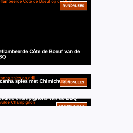
RUNDVLEES
eflambeerde Côte de Boeuf van de
BQ
icanha spies met Chimichurrie
RUNDVLEES
evulde champignons van de BBQ
VEGETARISCH