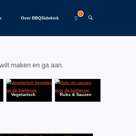
0
Winkelwagen
OPEN
p
Over BBQSidekick
DE
bekijken
ZOEKBALK
 wilt maken en ga aan.
Vegetarisch
Rubs & Sauzen