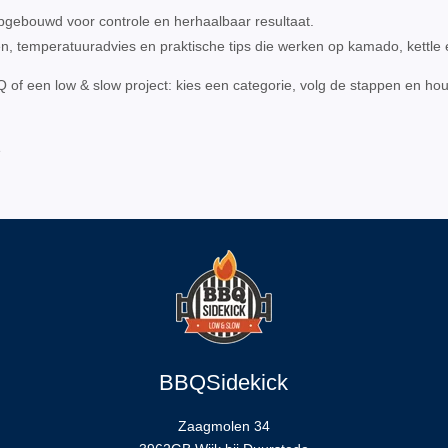
pgebouwd voor controle en herhaalbaar resultaat.
n, temperatuuradvies en praktische tips die werken op kamado, kettle
of een low & slow project: kies een categorie, volg de stappen en hou
e
BBQSidekick
Zaagmolen 34