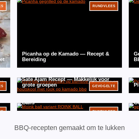
ES
RUNDVLEES
Picanha op de Kamado — Recept &
G
et
Bereiding
B
Sate Ajam Recept — Makkelijk voor
grote groepen
P
ES
GEVOGELTE
Een MOINK Ball variant: de ROINK
Balls
G
TE
RUNDVLEES
BBQ-recepten gemaakt om te lukken