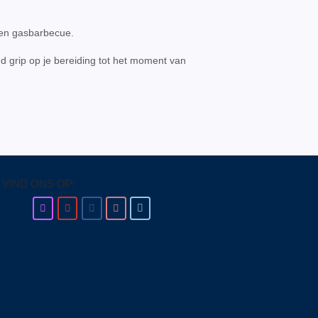
 en gasbarbecue.
d grip op je bereiding tot het moment van
VIND ONS OP: